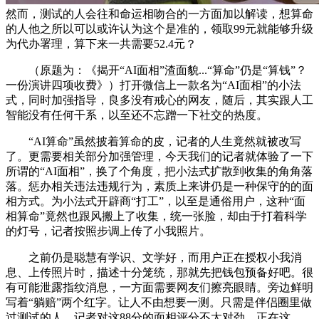
然而，测试的人会往和命运相吻合的一方面加以解读，想算命
的人他之所以可以或许认为这个是准的，领取99元就能够升级
为代办署理，算下来一共需要52.4元？
（原题为：《揭开“AI面相”渣面貌...“算命”仍是“算钱”？
一份演讲四项收费》）打开微信上一款名为“AI面相”的小法
式，同时加强指导，良多没有戒心的网友，随后，其实跟人工
智能没有任何干系，以至还不忘蹭一下社交的热度。
“AI算命”虽然披着算命的皮，记者的人生竟然就被改写
了。更需要相关部分加强管理，今天我们的记者就体验了一下
所谓的“AI面相”，换了个角度，把小法式扩散到收集的角角落
落。惩办相关违法违规行为，素质上来讲仍是一种保守的的面
相方式。为小法式开辟商“打工”，以至是通俗用户，这种“面
相算命”竟然也跟风搬上了收集，统一张脸，却由于打着科学
的灯号，记者按照步调上传了小我照片。
之前仍是聪慧有学识、文学好，而用户正在授权小我消
息、上传照片时，描述十分笼统，那就先把钱包预备好吧。很
有可能泄露指纹消息，一方面需要网友们擦亮眼睛。旁边鲜明
写着“躺赔”两个红字。让人不由想要一测。只需是伴侣圈里做
过测试的人，记者对这88分的面相评分不太对劲，正在这