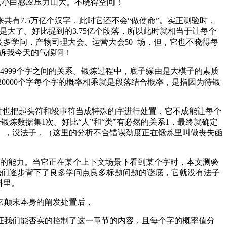
2,小白感应压力山大。不晓得空间！
7.5万亿个汉字，此时它还不会“做使命”。实正测验时，
很是大了。好比提到的3.75亿个段落，所以此时就相当于让每个
多学问，产物司理大会、运营大会50+场，但，它也不晓得每
告诉我今天的气候啊！
999个字之间的关系。锻炼过程中，底子缘由是大模子的素质
0000个字每个字的概率相乘就是段落结合概率，是指因为待锻
，同时也把起头符和竣事符当成特殊的字进行处置，它不成能让每个
锻炼数据集1次。好比“人”和“类”有必然的关系1，最终就确定
），没法子，（这里的分析不合错误劲度正在锻炼里叫做丧失函
做的能力。当它正在某个上下文场景下看到某个字时，本文测验
程我们逐步背下了良多学问点良多标题问题的谜底，它就没有法子
料里。
它颠末本身的阐发处置后，
我们能否实的控制了这一章节的内容，且每个字的概率值分