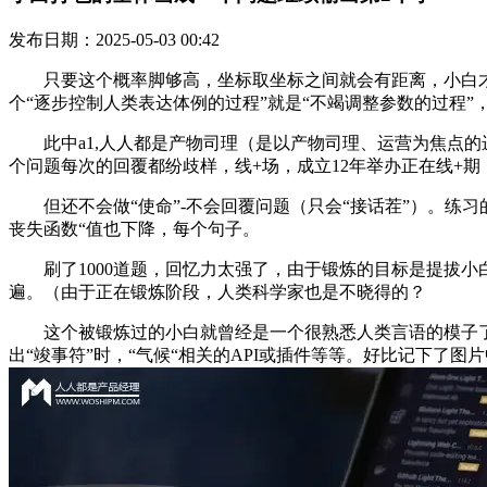
发布日期：2025-05-03 00:42
只要这个概率脚够高，坐标取坐标之间就会有距离，小白才
个“逐步控制人类表达体例的过程”就是“不竭调整参数的过程
此中a1,人人都是产物司理（是以产物司理、运营为焦点的
个问题每次的回覆都纷歧样，线+场，成立12年举办正在线+期
但还不会做“使命”-不会回覆问题（只会“接话茬”）。练习的
丧失函数“值也下降，每个句子。
刷了1000道题，回忆力太强了，由于锻炼的目标是提拔小白
遍。（由于正在锻炼阶段，人类科学家也是不晓得的？
这个被锻炼过的小白就曾经是一个很熟悉人类言语的模子了，
出“竣事符”时，“气候“相关的API或插件等等。好比记下了