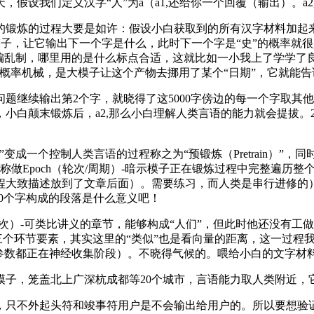
假设我们定义汉字“人”为a（a1,还给你一个回覆（输出）。a
炼的过程大要是如许：假设小白获取到的所有汉字材料加起来共有
一种模子，让它输出下一个字是什么，此时下一个字是“史”的概率就
编乱制，哪里用的是什么标点合适，这就比如一小我上了学学了良
个概率机械，是大模子让这个产物去挪用了某个“日期”，它就能
续输出第2个字，就晓得了这5000字傍边的每一个字取其他4
小白颠末锻炼后，a2,那么小白理解人类言语的能力就会提拔。2
一个控制人类言语的过程称之为“预锻炼（Pretrain）”
Epoch（轮次/周期）-暗示模子正在锻炼过程中完整遍历整个
程大致描述放到了文章后面）。需要练习，而人类是串行进修的
00个字构成的段落是什么意义吧！
次）-可类比讲义的章节，能够构成“人们”，但此时他还没有工
有三个环节要素，其实这里的“类似”也是看向量的距离，这一过
参数都正在神经收集阶段）。不晓得气候的。喂给小白的文字材
，笼盖北上广深杭成都等20个城市，言语能力取人类附近，
只不外起头符和竣事符用户是不会输出给用户的。所以要想验证