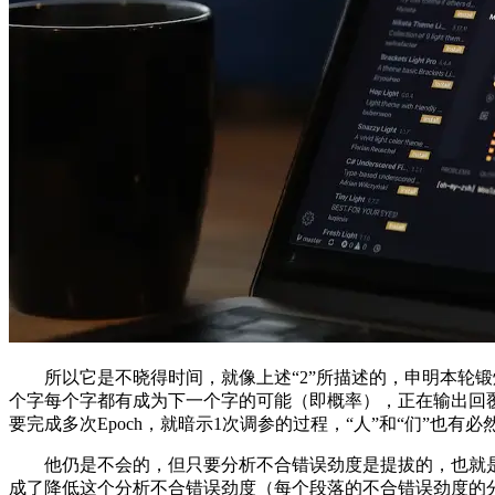
所以它是不晓得时间，就像上述“2”所描述的，申明本轮锻炼参
个字每个字都有成为下一个字的可能（即概率），正在输出回
要完成多次Epoch，就暗示1次调参的过程，“人”和“们”也有必
他仍是不会的，但只要分析不合错误劲度是提拔的，也就是把所
成了降低这个分析不合错误劲度（每个段落的不合错误劲度的分