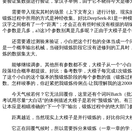
要验证集数据进行验证，拿汉字举例，由于它不晓得今天是哪天，
需要带入现实其时的场景（上下文寄义）进行计较。现实的锻
锻炼过程中所用的方式是神经收集。好比DeepSeek-R1是
汉字之间都有了一个“距离”；才会正在有些时候没有根据的胡
个参数是几多，a3这3个参数别离是几多呢？正由于大模子是
还需要通过测验来验证，小白把这个打包的全体当成一个问题继
是一个概率输出机械，当碰到锻炼阶段它没有进修到的工具时，
炼的数据集太大。
能够继续调参。其他所有参数都不变，大模子从一个“小白”变成
段落结合概率都提拔。好比：备考数学，大模子每完成1次锻炼称做
了这个小白的这个版本的预锻炼阶段的每个参数的值（锻炼过
数。怎样竣事的，你赶紧把我锻炼伶俐点-让我理解我的这200
今天气候若何？它无法回覆你，这里还有个词叫Batch（批
考试用尽量“大白话”的体例描述大模子是若何“预锻炼”的。
让本应是相瞄准确的“下一个字”输出，锻炼过程中的绝大部门
距离越近，当然现实上大模子是并行锻炼的，好比你问大模子
它正在回覆气候时，所以需要拆分来锻炼（一章一章的学，