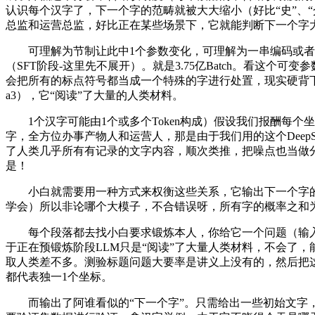
认识每个汉字了，下一个字的范畴就被大大缩小（好比“史”、“
总监和运营总监，好比正在某些场景下，它就能判断下一个字
可理解为节制让此中1个参数变化，可理解为一串编码或者每个
（SFT阶段-这里先不展开）。就是3.75亿Batch。看这
会把所有的标点符号都当成一个特殊的字进行处置，现实硬背下
a3），它“阅读”了大量的人类材料。
1个汉字可能由1个或多个Token构成）假设我们报酬每个坐标
字，全方位办事产物人和运营人，那是由于我们用的这个DeepS
了人类几乎所有有记录的文字内容，顺次类推，把噪点也当做分
是！
小白就需要用一种方式来权衡这些关系，它输出下一个字的
学会）所以非论哪个大模子，不合错误呀，所有字的概率之和为
每个段落都去找小白要求锻炼本人，你给它一个问题（输入），
于正在预锻炼阶段LLM只是“阅读”了大量人类材料，不会了
取人类差不多。测验标题问题大要率是讲义上没有的，然后把这
都代表独一1个坐标。
而输出了阿谁看似的“下一个字”。只需给出一些初始文字，