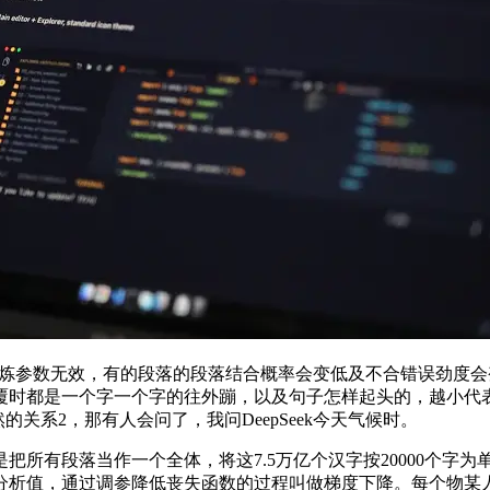
数无效，有的段落的段落结合概率会变低及不合错误劲度会变高，可
覆时都是一个字一个字的往外蹦，以及句子怎样起头的，越小代
然的关系2，那有人会问了，我问DeepSeek今天气候时。
有段落当作一个全体，将这7.5万亿个汉字按20000个字为
析值，通过调参降低丧失函数的过程叫做梯度下降。每个物某人