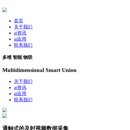
首页
关于我们
ai资讯
ai应用
联系我们
多维 智能 物联
Multidimensional Smart Union
关于我们
ai资讯
ai应用
联系我们
通触式的及时视频数据采集