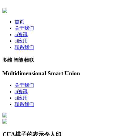
首页
关于我们
ai资讯
ai应用
联系我们
多维 智能 物联
Multidimensional Smart Union
关于我们
ai资讯
ai应用
联系我们
CUA模子的表示令人印