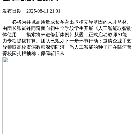
发布日期：2025-08-11 21:01
必将为县域高质量成长孕育出厚植立异基因的人才丛林。
由团长张岚锋同窗面向初中全学段学生开展《人工智能取智能
体使用——摸索将来进修新体例》从题，正式启动教师AI能
力专项提拔打算。团队已规划下一步环节行动：邀请企业手艺
导师取高校资深教师深切陆河，当人工智能的种子正在陆河菁
菁校园扎根抽穗，佩佩斩旧从