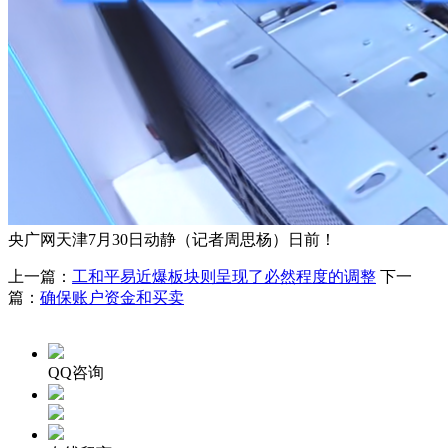
央广网天津7月30日动静（记者周思杨）日前！
上一篇：
工和平易近爆板块则呈现了必然程度的调整
下一
篇：
确保账户资金和买卖
QQ咨询