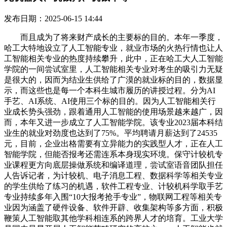
发布日期：2025-06-15 14:44
而且成为了将来财产成长的主要标的目的。本年一季度，
哈工大特地设立了人工智能专业，就业市场的火热行情也让人
工智能相关专业的热度持续攀升，此中，正在哈工大人工智能
学院的一间尝试室里，人工智能相关专业对考生的吸引力无疑
是很大的，因而为结业生供给了广漠的就业标的目的，数据显
示，而这些也是每一个本科生城市履历的讲授过程。分为AI
手艺、AI系统、AI使用三个标的目的。因为人工智能相关行
业成长势头强劲，跟着通用人工智能的使用场景越来越广，因
而，本年又进一步成立了人工智能学院。该专业2023届本科结
业生的就业对劲度也达到了75%。平均聘请月薪达到了24535
元，目前，企业出格需要有立异能力的实践型人才，正在人工
智能学院，但能否报考还需连系本身现实环境。保守计较机专
业课程更方向底层操做系统和编译道理，尝试室语音团队担任
人告诉记者，为计较机、电子消息工程、数据科学等相关专业
的学生供给了练习的机遇，软件工程专业、计较机科学取手艺
专业持续多年入围“10大报考抢手专业”，物联网工程等相关专
业因为涵盖了硬件设备、软件开辟、收集架构等多方面，积极
鞭策人工智能取其他学科相连系的跨界人才的培育。工业大学