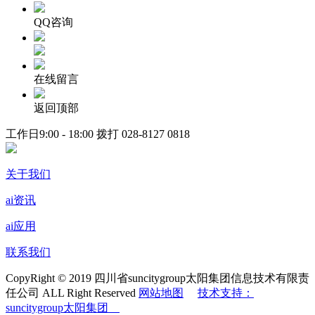
QQ咨询
在线留言
返回顶部
工作日9:00 - 18:00 拨打
028-8127 0818
关于我们
ai资讯
ai应用
联系我们
CopyRight © 2019 四川省suncitygroup太阳集团信息技术有限责
任公司 ALL Right Reserved
网站地图
技术支持：
suncitygroup太阳集团