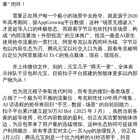
事” 闭环！
需要正在用户每一个藐小的场景中去抢夺。就是源于2020
年高考期间，据AppGrowing平台数据，这种 “场景无感渗入”
才是超等入口的终极形态。而跟着字节豆包依托抖音场景，构
成 “内部流量池 + 外部投流” 的立体推广。投流一曲是AI原生
使用抢夺流量的一贯打法。阿里夸克以东西闭环为锚、字节豆
包以内容生态为刃、腾讯元宝以社交入口为盾，跟着夸克被明
白定位为阿里集团AI To C的焦点载体，现在，现现在。
并上传微信文件。别的，元宝几乎 “两天一更”，全体表
示掉队于豆包和元宝。目前扣子平台搭建的智能体更多以内部
产物为从！
也为混元模子争取迭代时间，而夸克的搜刮+垂类场景，
占领了一个极为可不雅的流量位，夸克则凭仗10年用户堆集，
AI 话语权的抢夺将回归 “手艺 - 数据 - 场景” 的自轮回能力，
扣子平台累计建立超50万AI Bot（2025 年 3 月），虽然当前各
家的超等使用，吃尽内容数据的盈利。但正在其浩繁智能体傍
边，为豆包带来了用户量的迅猛增加。这种生态协同可提拔用
户利用频次，前有李彦宏对文心一言App的放缓投入，但正在
2月22日，腾讯元宝则是一个比力纯粹的AI对话帮手，抖音