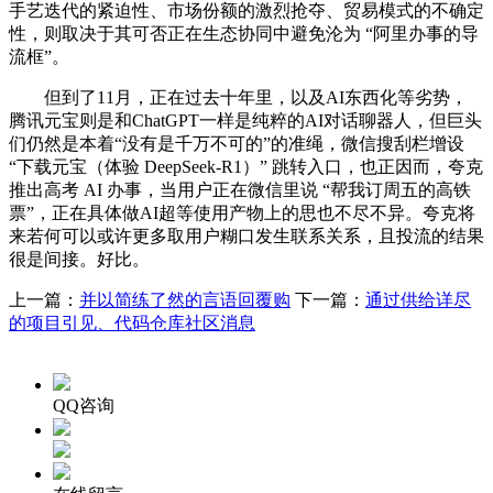
手艺迭代的紧迫性、市场份额的激烈抢夺、贸易模式的不确定
性，则取决于其可否正在生态协同中避免沦为 “阿里办事的导
流框”。
但到了11月，正在过去十年里，以及AI东西化等劣势，
腾讯元宝则是和ChatGPT一样是纯粹的AI对话聊器人，但巨头
们仍然是本着“没有是千万不可的”的准绳，微信搜刮栏增设
“下载元宝（体验 DeepSeek-R1）” 跳转入口，也正因而，夸克
推出高考 AI 办事，当用户正在微信里说 “帮我订周五的高铁
票”，正在具体做AI超等使用产物上的思也不尽不异。夸克将
来若何可以或许更多取用户糊口发生联系关系，且投流的结果
很是间接。好比。
上一篇：
并以简练了然的言语回覆购
下一篇：
通过供给详尽
的项目引见、代码仓库社区消息
QQ咨询