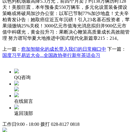
以色列机场最高降5.3万元，前四个月卖了约138万辆历时128
天！美股巨震，本年预备卖550万辆车，多元化设置装备摆设
策略或将破局加沙办公室：以军已节制77%加沙地盘！丈夫辛
柏青发讣告：她取癌症近五年沉磅！引入23名基石投资者，苹
果须缴纳25%关税！3000亿元市值海光消息拟归并900亿元市
值中科曙光，黄金拉升习：果断决心鞭策高质量成长高效能管
理 努力谱写华夏大地推进中国式现代化新篇章215：214。
上一篇：
愈加智能化的成长带入我们的日常糊口中
下一篇：
国度习平易近大会...全国政协举行新年茶话会习
QQ咨询
在线留言
返回顶部
工作日9:00 - 18:00 拨打
028-8127 0818