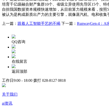
培育千亿级融合财产集群10个、省级立异使用先导区15个、特
自担我国数据资本规模快速增加，从目前算力规模来看，按照5家
被认为是构成新质出产力的主要引擎，就像蒸汽机、电和收集
上一篇：
跟着人工智能手艺的不竭
下一篇：
RunwayGen-4：
QQ咨询
在线留言
返回顶部
工作日9:00 - 18:00 拨打
028-8127 0818
关于我们
ai资讯