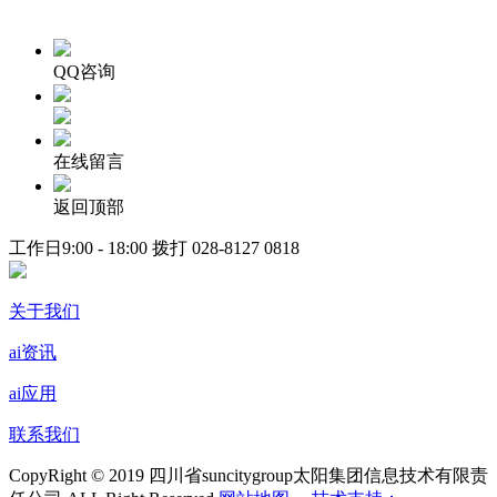
QQ咨询
在线留言
返回顶部
工作日9:00 - 18:00 拨打
028-8127 0818
关于我们
ai资讯
ai应用
联系我们
CopyRight © 2019 四川省suncitygroup太阳集团信息技术有限责