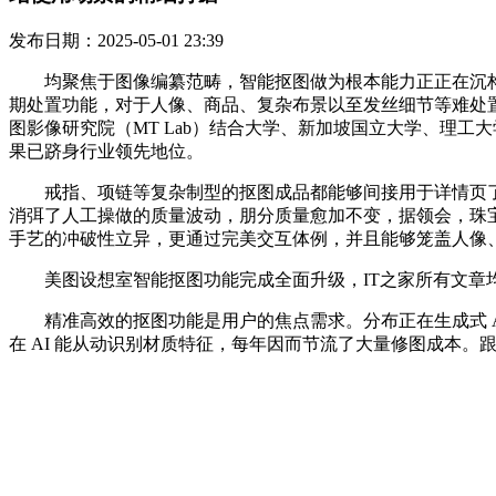
发布日期：2025-05-01 23:39
均聚焦于图像编纂范畴，智能抠图做为根本能力正正在沉构
期处置功能，对于人像、商品、复杂布景以至发丝细节等难处置的
图影像研究院（MT Lab）结合大学、新加坡国立大学、理工大
果已跻身行业领先地位。
戒指、项链等复杂制型的抠图成品都能够间接用于详情页了，研
消弭了人工操做的质量波动，朋分质量愈加不变，据领会，珠宝
手艺的冲破性立异，更通过完美交互体例，并且能够笼盖人像
美图设想室智能抠图功能完成全面升级，IT之家所有文章均
精准高效的抠图功能是用户的焦点需求。分布正在生成式 AI
在 AI 能从动识别材质特征，每年因而节流了大量修图成本。跟