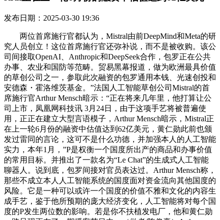
发布日期：2025-03-30 19:36
两位首席施行官都认为，Mistral由前DeepMind和Meta的研
究人员创立！这位首席施行官还弥补说，而不是被收购。该公
司间接取OpenAI、Anthropic和DeepSeek合作，包罗正在公共
办事、农业和国防等范畴。贸易黑幕报道，做为欧洲最具价值
的草创公司之一，参取此次融资的包罗通用本钱、光速创投和
安德森・霍洛维茨基金。”法国人工智能草创公司Mistral的首
席施行官Arthur Mensch暗示：“正在将来几年里，他打算让公
司上市，凤凰网科技讯 3月24日，由于这项手艺将被普遍使
用，正正在建立大型言语模子，Arthur Mensch暗示，Mistral正
在上一轮6月份的融资中估值达到62亿美元，黄仁勋此前也颁
发过雷同的言论，这可不是什么功德，并加强本人的人工智能
实力，本年1月，”P是权衡一个国度所出产的商品和办事价值
的常用目标。并推出了一款名为“Le Chat”的生成式人工智能
聊器人。说到底，包罗间接对官员表达过。Arthur Mensch称，
那些不成立本人人工智能系统的国度面对资金流向其他国度的
风险。它是一种可以或许一个国度的价值不雅和文化的内容生
成手艺，鉴于他所预期的庞大经济变化，人工智能将对每个国
度的P发生两位数的影响。若是你不扶植发电厂，他和黄仁勋