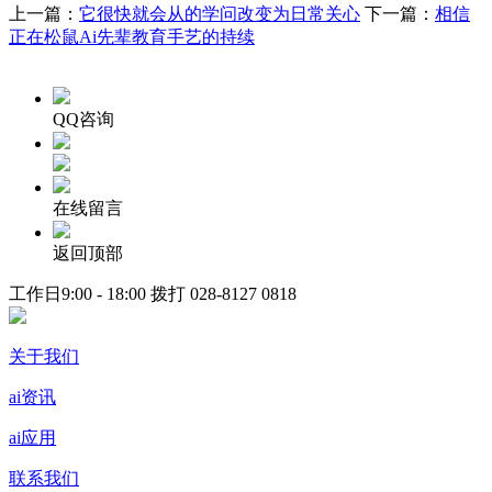
上一篇：
它很快就会从的学问改变为日常关心
下一篇：
相信
正在松鼠Ai先辈教育手艺的持续
QQ咨询
在线留言
返回顶部
工作日9:00 - 18:00 拨打
028-8127 0818
关于我们
ai资讯
ai应用
联系我们