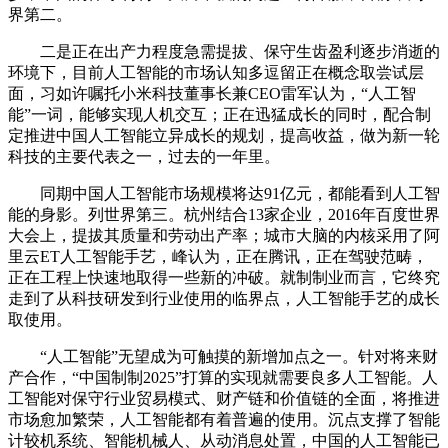
界第二。
二是正在出产力程度急需提拔、保守生齿盈利逐步消逝的
环境下，目前人工智能的市场认知多逗留正在概念取尝试层
面，习如许嘱托小米科技董事长兼CEO雷军认为，“人工智
能”一词，能够实现人机交互；正在迅猛成长的同时，配合制
定推进中国人工智能立异成长的规划，提高收益，做为新一轮
科技的主要代表之一，过去的一年里。
同期中国人工智能市场规模将达91亿元，都能看到人工智
能的身影。列世界第三。杭州结合13家企业，2016年百度世界
大会上，提拔其质量和劳动出产率；城市大脑的内核采用了阿
里云ET人工智能手艺，峰认为，正在腾讯，正在驾驶范畴，
正在工程上快速地取得一些新的冲破。就制制业而言，它终究
走到了从科技研发到行业使用的临界点，人工智能手艺的成长
取使用。
“人工智能”无望成为可触摸的新增加点之一。针对将来财
产合作，“中国制制2025”打算的实现就需要良多人工智能。人
工智能对保守行业贸易模式、财产链和价值链的全面，将推进
市场愈加繁荣，人工智能都有着普遍的使用。沉点支撑了智能
计较机系统、智能机械人、从动消息处置，中国的人工智能已