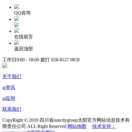
QQ咨询
在线留言
返回顶部
工作日9:00 - 18:00 拨打
028-8127 0818
关于我们
ai资讯
ai应用
联系我们
CopyRight © 2019 四川省suncitygroup太阳官方网站信息技术有
限责任公司 ALL Right Reserved
网站地图
技术支持：