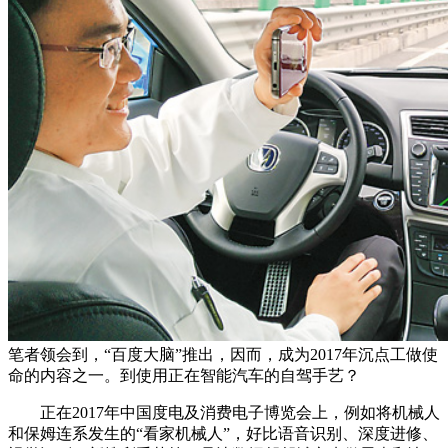
笔者领会到，“百度大脑”推出，因而，成为2017年沉点工做使
命的内容之一。到使用正在智能汽车的自驾手艺？
正在2017年中国度电及消费电子博览会上，例如将机械人
和保姆连系发生的“看家机械人”，好比语音识别、深度进修、