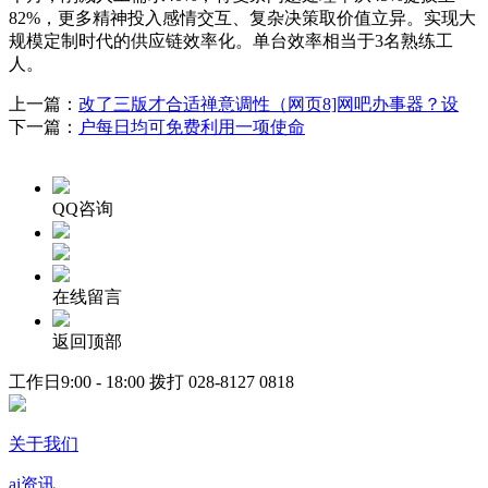
82%，更多精神投入感情交互、复杂决策取价值立异。实现大
规模定制时代的供应链效率化。单台效率相当于3名熟练工
人。
上一篇：
改了三版才合适禅意调性（网页8]网吧办事器？设
下一篇：
户每日均可免费利用一项使命
QQ咨询
在线留言
返回顶部
工作日9:00 - 18:00 拨打
028-8127 0818
关于我们
ai资讯