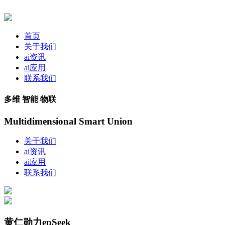
首页
关于我们
ai资讯
ai应用
联系我们
多维 智能 物联
Multidimensional Smart Union
关于我们
ai资讯
ai应用
联系我们
黄仁勋力epSeek