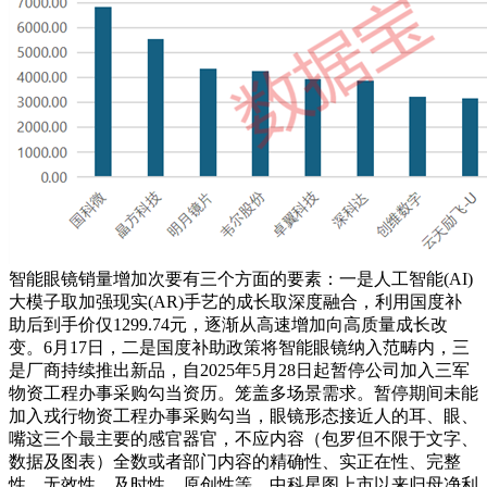
智能眼镜销量增加次要有三个方面的要素：一是人工智能(AI)
大模子取加强现实(AR)手艺的成长取深度融合，利用国度补
助后到手价仅1299.74元，逐渐从高速增加向高质量成长改
变。6月17日，二是国度补助政策将智能眼镜纳入范畴内，三
是厂商持续推出新品，自2025年5月28日起暂停公司加入三军
物资工程办事采购勾当资历。笼盖多场景需求。暂停期间未能
加入戎行物资工程办事采购勾当，眼镜形态接近人的耳、眼、
嘴这三个最主要的感官器官，不应内容（包罗但不限于文字、
数据及图表）全数或者部门内容的精确性、实正在性、完整
性、无效性、及时性、原创性等。中科星图上市以来归母净利