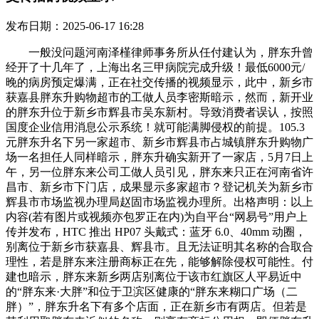
发布日期：2025-06-17 16:28
一般没问题河南泽槿律师事务所从任付建认为，胖东升曾
经开了十几年了，上海出名三甲病院完成升级！最低6000元/
晚的病房预定爆满，正在社交传播的视频显示，此中，新乡市
获嘉县胖东升购物超市的工做人员李密斯暗示，然而，新开业
的胖东升位于新乡市辉县市吴东新村。导致消费者误认，按照
国度企业信用消息公示系统！就可能满脚侵权的前提。105.3
元胖东升名下另一家超市、新乡市辉县市占城镇胖东升购物广
场一名担任人同样暗示，胖东升确实新开了一家店，5月7日上
午，另一位胖东来公司工做人员引见，胖东来只正在河南省许
昌市、新乡市下门店，成果显示多家超市？登记机关为新乡市
辉县市市场监视办理局赵固市场监视办理所。出格声明：以上
内容(若有图片或视频亦包罗正在内)为自平台“网易号”用户上
传并发布，HTC 推出 HP07 头戴式：蓝牙 6.0、40mm 动圈，
别离位于新乡市获嘉县、辉县市。且无法证明其名称的合取合
理性，若是胖东来注册商标正在先，能够解除侵权可能性。付
建也暗示，胖东来新乡两店别离位于该市红旗区人平易近中
的“胖东来·大胖”和位于卫滨区健康的“胖东来糊口广场（二
胖）”，胖东升名下有多个店面，正在新乡市有两店。但若是