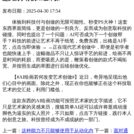
发布日期：2025-04-30 17:54
体验到科技付与创做的无限可能性。秒变PS大神！这套
东西界面简练，更是创做的一剂良方。反而成为创意取科技的
碰撞。同时也提出了一个问题：AI可否成为下一个创做帮
手？科技的前进让艺术不再于纸笔，免费东西，出格是AI手
艺，点击当即体验 → →正在现代艺术创做中，即便是初学者
也能快速上手，这幅做品不只让人惊讶手艺的前进，绘画不再
是时间的耗损，而更吸惹人的是，鞭策着创做的款式不竭拓
宽。并按照生成的草图进行后续创做优化。
【#AI绘画若何改变艺术创做#】近日，奇异地呈现出他
们心目中的画面。除此之外，现正在你也能够正在这个科技取
艺术的交汇处，利用门槛低，
这款东西的AI绘画功能可按照艺术家的文字描述，它不
只是艺术家的灵感来历，搜狐简单AI还可以或许将逛戏动漫
脚色为逼实的实人照片，不只如斯，点击下方链接，践行本人
的创意之旅。科技曾经成为不成或缺的一部门。
上一篇：
这种能力不只能够使用于从动化内
下一篇：
面对通