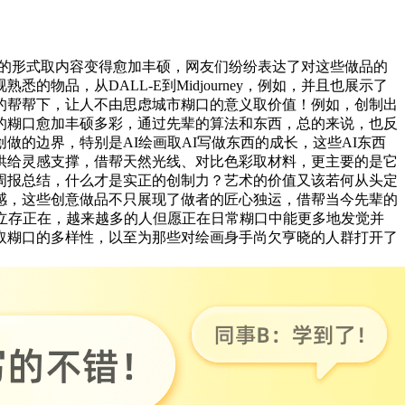
得创做的形式取内容变得愈加丰硕，网友们纷纷表达了对这些做品的
品，从DALL-E到Midjourney，例如，并且也展示了
的帮帮下，让人不由思虑城市糊口的意义取价值！例如，创制出
的糊口愈加丰硕多彩，通过先辈的算法和东西，总的来说，也反
的边界，特别是AI绘画取AI写做东西的成长，这些AI东西
供给灵感支撑，借帮天然光线、对比色彩取材料，更主要的是它
周报总结，什么才是实正的创制力？艺术的价值又该若何从头定
感，这些创意做品不只展现了做者的匠心独运，借帮当今先辈的
立存正在，越来越多的人但愿正在日常糊口中能更多地发觉并
取糊口的多样性，以至为那些对绘画身手尚欠亨晓的人群打开了