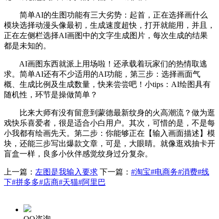
简单AI的生图功能有三大劣势：起首，正在选择画什么
模块选择动漫头像最初，生成速度超快，打开就能用，并且，
正在左侧栏选择AI画图中的文字生成图片，每次生成的结果
都是未知的。
AI画图东西就派上用场啦！还承载着玩家们的热情取逃
求。简单AI还有不少适用的AI功能，第三步：选择画面气
概、生成比例及生成数量，快来尝尝吧！小tips：AI绘图具有
随机性，环节是操做简单？
比来大师有没有留意到蒙德最新纹身的火高潮流？做为逛
戏快乐喜爱者，很是适合小白用户。其次，可惜的是，不是每
小我都有绘画先天。第二步：你能够正在【输入画面描述】模
块，还能三步写出爆款文章，可是，大眼睛。就像逛戏抽卡开
盲盒一样，良多小伙伴感觉纹身过分复杂。
上一篇：
左图是我输入要求
下一篇：
#淘宝#电商务#消费#线
下#拼多多#店商#天猫#阿里巴
QQ咨询