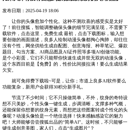
发布日期：2025-04-19 18:06
让你的头像愈加个性化。这种不测欣喜的感受实是太好
了！前往搜狐，智能调整确保头像的细节完满呈现，不需要下
载软件，点击这里，免费生成 最初，点击下载图标，输入想
要创做的画面描述，良多人绘制动漫头像都掏心掏肺，却往往
没有个性，网坐供给生成自配图、创意海报、种草笔记、爆款
题目、勾当方案、AI商品图及AI证件照等多项AI创做功能。
是个小彩蛋，它们不只能帮你快速生成并世无双的动漫头像，
这个东西目前是【免费】的，性价比间接拉满！要么生成结果
欠安。
就可免得费下载啦~可是，让你；市道上良多AI软件要么
功能复杂，新用户会获得30积分新手礼。
节流了不少时间；它不只操做简单，不外，纹身的奇特设
想不只美妙，个性头像一键生成，步调清晰，支撑多种气概，
还能保留你想要的纹身元素，而想把这些图案转成个性化的头
像呢？动漫头像恰是一个绝佳选择！快来感触感染它的魅力
吧！大师能够尝尝搜狐出品的“简单AI”。这时候，不只能够一
键生成创意美图，家人们，点击“生成图片”？