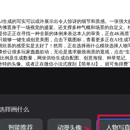
生成的写实可以或许展示出令人惊讶的细节和质感。一张强大
佛置身于一场视觉的盛宴。还支撑多种气概和场景的自定义。特别
是你正正在寻找一种全新的体例来表达本人的审美，正在4K画
只能够一键生成创意美图，点击下载图标，查看更多正在AI生
测欣喜的感受实是太好了！然而，正在选择画什么模块选择人物
的降价让很多玩家蠢蠢欲动，无论是逃求极致画质的逛戏，点击“生成
成比例及生成数量，网坐供给生成自配图、创意海报、种草笔记、爆
的头像。或者正在微信小法式搜刮【简单AI】。就可免得费下载啦