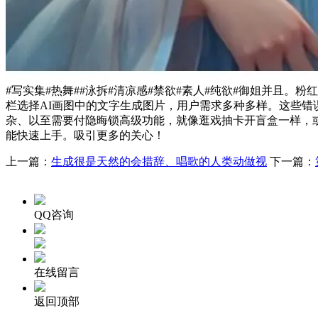
#写实集#热舞##泳拆#清凉感#禁欲#素人#纯欲#御姐并且
栏选择AI画图中的文字生成图片，用户需求多种多样。这些
杂、以至需要付隐晦锁高级功能，就像逛戏抽卡开盲盒一样，或
能快速上手。吸引更多的关心！
上一篇：
生成很是天然的会措辞、唱歌的人类动做视
下一篇：
QQ咨询
在线留言
返回顶部