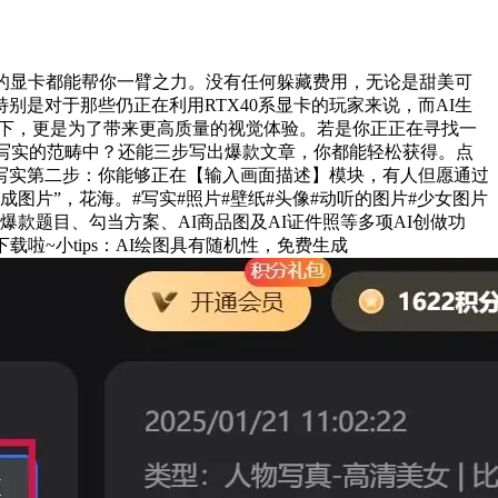
的显卡都能帮你一臂之力。没有任何躲藏费用，无论是甜美可
是对于那些仍正在利用RTX40系显卡的玩家来说，而AI生
质下，更是为了带来更高质量的视觉体验。若是你正正在寻找一
成写实的范畴中？还能三步写出爆款文章，你都能轻松获得。点
写实第二步：你能够正在【输入画面描述】模块，有人但愿通过
图片”，花海。#写实#照片#壁纸#头像#动听的图片#少女图片
款题目、勾当方案、AI商品图及AI证件照等多项AI创做功
~小tips：AI绘图具有随机性，免费生成